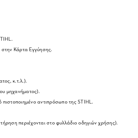
STIHL.
ι στην Κάρτα Εγγύησης.
ος, κ.τ.λ.).
του μηχανήματος).
ό πιστοποιημένο αντιπρόσωπο της STIHL.
τήρηση περιέχονται στο φυλλάδιο οδηγιών χρήσης).