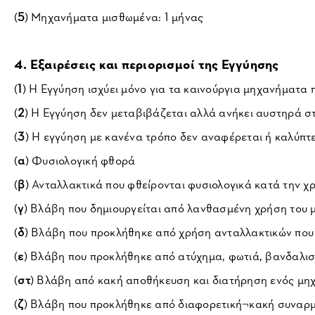
(
5
) Μηχανήματα μισθωμένα: 1 μήνας
4. Εξαιρέσεις και περιορισμοί της Εγγύησης
(
1
) Η Εγγύηση ισχύει μόνο για τα καινούργια μηχανήματ
(
2
) Η Εγγύηση δεν μεταβιβάζεται αλλά ανήκει αυστηρά σ
(
3
) Η εγγύηση με κανένα τρόπο δεν αναφέρεται ή καλύπτ
(
α
) Φυσιολογική φθορά
(
β
) Ανταλλακτικά που φθείρονται φυσιολογικά κατά την χρή
(
γ
) Βλάβη που δημιουργείται από λανθασμένη χρήση του μ
(
δ
) Βλάβη που προκλήθηκε από χρήση ανταλλακτικών που 
(
ε
) Βλάβη που προκλήθηκε από ατύχημα, φωτιά, βανδαλισ
(
στ
) Βλάβη από κακή αποθήκευση και διατήρηση ενός μηχ
(
ζ
) Βλάβη που προκλήθηκε από διαφορετική¬κακή συναρ