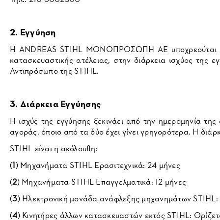
2. Εγγύηση
Η ANDREAS STIHL ΜΟΝΟΠΡΟΣΩΠΗ AE υποχρεούται να επιδ
κατασκευαστικής ατέλειας, στην διάρκεια ισχύος της 
Αντιπρόσωπο της STIHL.
3. Διάρκεια Εγγύησης
Η ισχύς της εγγύησης ξεκινάει από την ημερομηνία της
αγοράς, όποιο από τα δύο έχει γίνει γρηγορότερα. Η διάρ
STIHL είναι η ακόλουθη:
(
1
) Μηχανήματα STIHL Ερασιτεχνικά: 24 μήνες
(
2
) Μηχανήματα STIHL Επαγγελματικά: 12 μήνες
(
3
) Hλεκτρονική μονάδα ανάφλεξης μηχανημάτων STIHL:
(
4
) Κινητήρες άλλων κατασκευαστών εκτός STIHL: Oρίζε